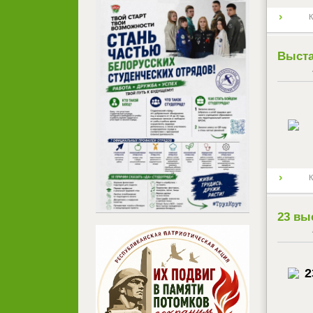
К
Выста
К
23 вы