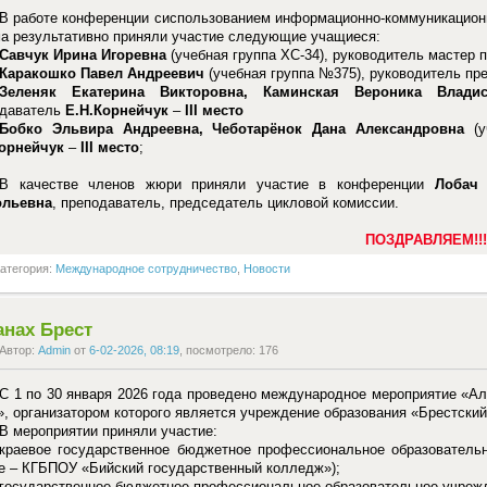
В работе конференции сиспользованием информационно-коммуникационны
а результативно приняли участие следующие учащиеся:
Савчук Ирина Игоревна
(учебная группа ХС-34), руководитель мастер 
Каракошко Павел Андреевич
(учебная группа №375), руководитель пр
Зеленяк Екатерина Викторовна, Каминская Вероника Владис
одаватель
Е.Н.Корнейчук
–
III
место
Бобко Эльвира Андреевна, Чеботарёнок Дана Александровна
(у
Корнейчук
–
III
место
;
В качестве членов жюри приняли участие в конференции
Лобач 
ольевна
, преподаватель, председатель цикловой комиссии.
ПОЗДРАВЛЯЕМ!!!
атегория:
Международное сотрудничество
,
Новости
нах Брест
Автор:
Admin
от
6-02-2026, 08:19
, посмотрело: 176
С 1 по 30 января 2026 года проведено международное мероприятие «А
», организатором которого является учреждение образования «Брестск
В мероприятии приняли участие:
краевое государственное бюджетное профессиональное образователь
е – КГБПОУ «Бийский государственный колледж»);
государственное бюджетное профессиональное образовательное учрежд