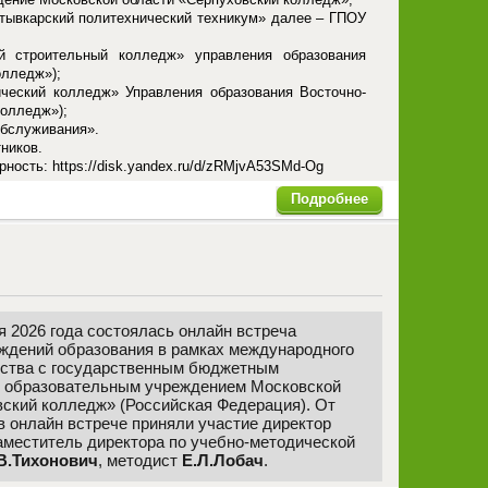
тывкарский политехнический техникум» далее – ГПОУ
ий строительный колледж» управления образования
олледж»);
ческий колледж» Управления образования Восточно-
колледж»);
обслуживания».
ников.
арность:
https://disk.yandex.ru/d/zRMjvA53SMd-Og
Подробнее
я 2026 года состоялась онлайн встреча
ждений образования в рамках международного
ства с государственным бюджетным
 образовательным учреждением Московской
ский колледж» (Российская Федерация). От
в онлайн встрече приняли участие директор
заместитель директора по учебно-методической
В.Тихонович
, методист
Е.Л.Лобач
.