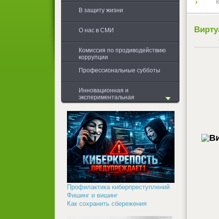
К
В защиту жизни
Вирту
О нас в СМИ
Комиссия по продиводействию
коррупции
Профессиональные субботы
Инновационная и
экспериментальная
деятельность
Общая информация
Первоначальная диагностика
Проводимые мероприятия в
учебных группах
Обобщение результатов
Профилактика киберпреступлений
Фишинг и вишинг
Как сохранить сбережения