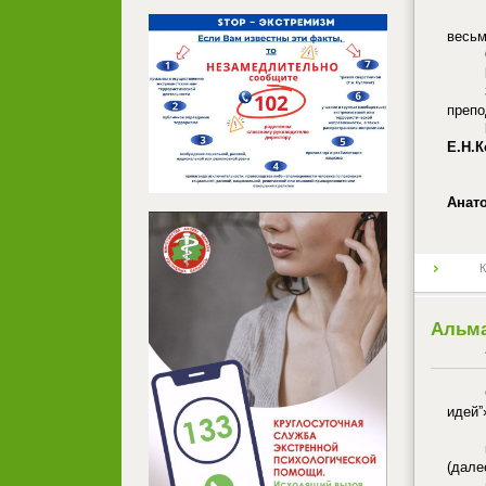
весьм
преп
Е.Н.
Анат
К
Альма
идейˮ
(дале