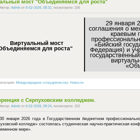
альный мост "Объединяемся для роста"
Автор:
Admin
от
6-02-2026, 08:32
, посмотрело: 156
29 января 
соглашения о ме
краевым 
профессиональн
«Бийский госуд
Федерация) и уч
государственный
виртуальн
«Объ
атегория:
Международное сотрудничество
,
Новости
ренция с Серпуховским колледжем.
Автор:
Admin
от
6-02-2026, 08:24
, посмотрело: 152
30 января 2026 года в Государственном бюджетном профессиональн
уховский колледж» состоялась студенческая научно-практическая кон
ременном мире».