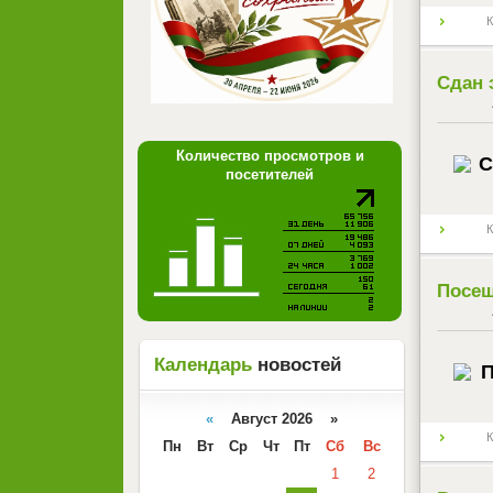
К
Сдан 
Количество просмотров и
посетителей
К
Посещ
Календарь
новостей
«
Август 2026 »
К
Пн
Вт
Ср
Чт
Пт
Сб
Вс
1
2