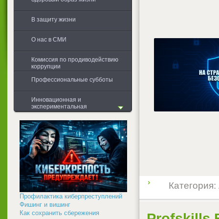
В защиту жизни
О нас в СМИ
Комиссия по продиводействию
коррупции
Профессиональные субботы
Инновационная и
экспериментальная
деятельность
Общая информация
Первоначальная диагностика
Проводимые мероприятия в
учебных группах
Обобщение результатов
Категория:
Профилактика киберпреступлений
Фишинг и вишинг
Как сохранить сбережения
Profskills