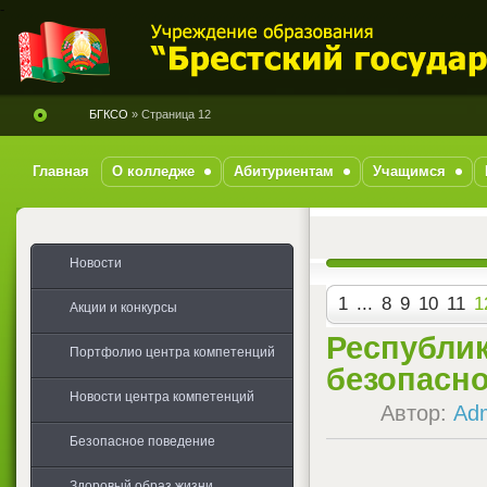
-
БГКСО
» Страница 12
Главная
О колледже
Абитуриентам
Учащимся
Новости
1
...
8
9
10
11
1
Акции и конкурсы
Республик
Портфолио центра компетенций
безопасн
Новости центра компетенций
Автор:
Ad
Безопасное поведение
Здоровый образ жизни