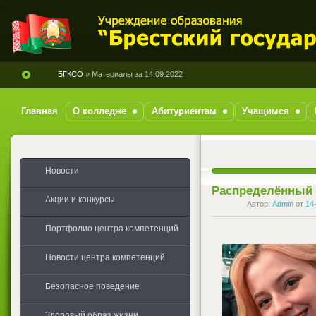
-
БГКСО
» Материалы за 14.09.2022
Главная
О колледже
Абитуриентам
Учащимся
Новости
Распределённый 
Акции и конкурсы
Автор:
Admin
от
14
Портфолио центра компетенций
Новости центра компетенций
Безопасное поведение
Здоровый образ жизни