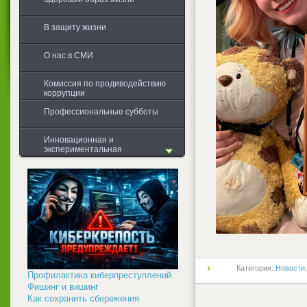
В защиту жизни
О нас в СМИ
Комиссия по продиводействию
коррупции
Профессиональные субботы
Инновационная и
экспериментальная
деятельность
Общая информация
Первоначальная диагностика
Проводимые мероприятия в
учебных группах
Обобщение результатов
Категория:
Новости
Профилактика киберпреступлений
Фишинг и вишинг
Как сохранить сбережения