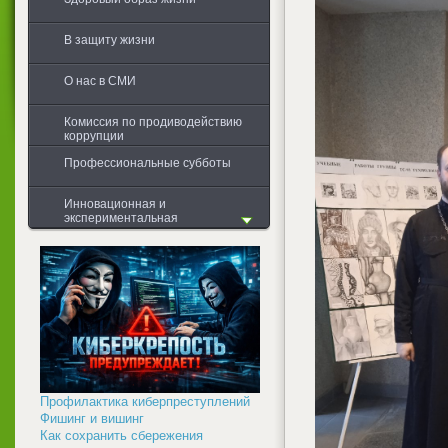
В защиту жизни
О нас в СМИ
Комиссия по продиводействию
коррупции
Профессиональные субботы
Инновационная и
экспериментальная
деятельность
Общая информация
Первоначальная диагностика
Проводимые мероприятия в
учебных группах
Обобщение результатов
Профилактика киберпреступлений
Фишинг и вишинг
Как сохранить сбережения